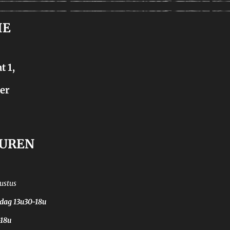
IE
t 1,
er
UREN
gustus
jdag 13u30-18u
-18u